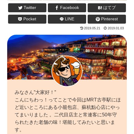
Twitter
Facebook
はてブ
Pocket
LINE
Pinterest
2019.05.21
2019.01.03
みなさん”大家好！”
こんにちわっ！ってことで今回はMRT古亭駅にほ
ど近いところにある小籠包店、蘇杭點心店にやっ
てまいりました 。二代目店主と常連客に50年守
られたきた老舗の味！堪能してみたいと思いま
す。