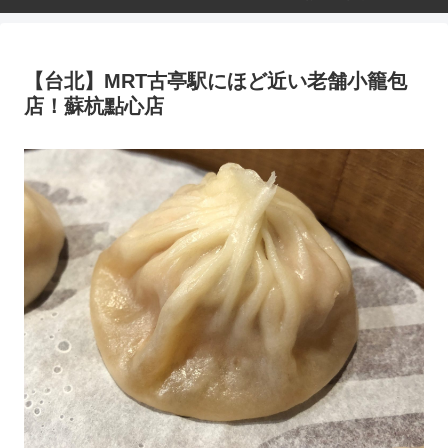
【台北】MRT古亭駅にほど近い老舗小籠包
店！蘇杭點心店