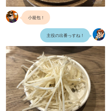
小籠包！
主役の出番っすね！