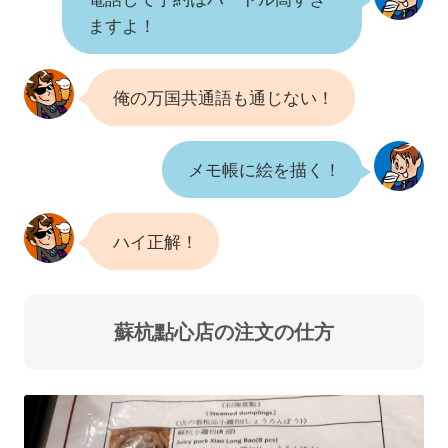
ますよ！
俺の万国共通語も通じない！
メモ帳に絵を描く！
ハイ正解！
蘇杭點心店の注文の仕方