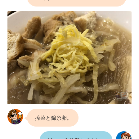
搾菜と錦糸卵。