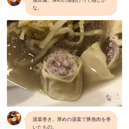
油豆腐。厚めの油あげって感じか
な。
湯葉巻き。厚めの湯葉で豚挽肉を巻
いたもの。