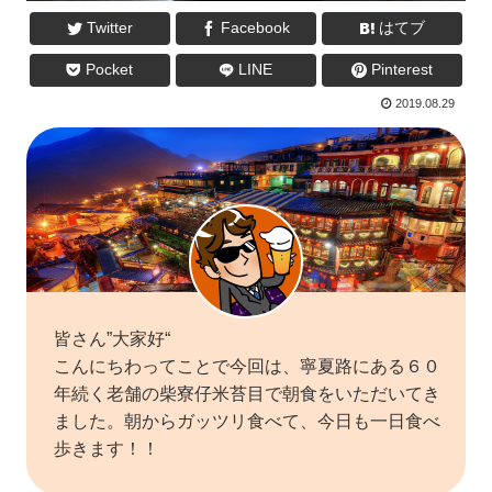
Twitter
Facebook
はてブ
Pocket
LINE
Pinterest
2019.08.29
皆さん”大家好“
こんにちわってことで今回は、寧夏路にある６０
年続く老舗の柴寮仔米苔目で朝食をいただいてき
ました。朝からガッツリ食べて、今日も一日食べ
歩きます！！