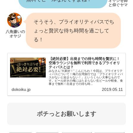
No. 78號, Ningxia Road, Datong
District, Taipei City, 台湾 103
住所
そうそう、プライオリティパスでち
103台北市大同區寧夏路78號
ょっと贅沢な待ち時間を過ごして
大きな地図で見る
る！
雙連駅（2番出口）徒歩8分ほど
交通手段
駅から歩いていく場合の地図
【絶対必要】出発までの待ち時間を贅沢に！
営業時間
【月～土】6時30分～17時30分
空港ラウンジを無料で利用できるプライオリ
ティパスとは？
みなさん”大家好！” こんにちわ！今回は、プライオリテ
定休日
日曜日
ィパスについて！俺の台湾旅行では「プライオリティパ
スがないと始まらない！」というくらい大事なもので
す。ビール好きの俺にはたまらない生ビールや軽食、食
事まで無料！出発までの待ち時...
dokoiku.jp
2019.05.11
ポチっとお願いします