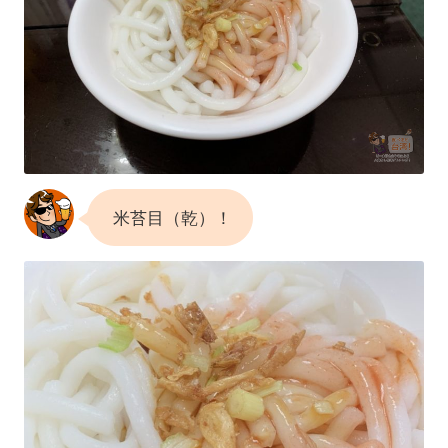
米苔目（乾）！