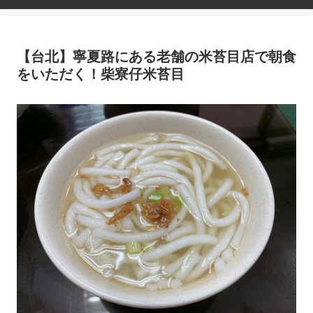
【台北】寧夏路にある老舗の米苔目店で朝食
をいただく！柴寮仔米苔目