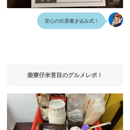
安心の伝票書き込み式！
柴寮仔米苔目のグルメレポ！