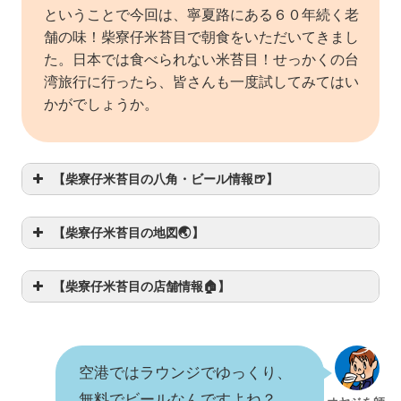
ということで今回は、寧夏路にある６０年続く老
舗の味！柴寮仔米苔目で朝食をいただいてきまし
た。日本では食べられない米苔目！せっかくの台
湾旅行に行ったら、皆さんも一度試してみてはい
かがでしょうか。
【柴寮仔米苔目の八角・ビール情報🍺】
【柴寮仔米苔目の地図🌏】
【柴寮仔米苔目の店舗情報🏠】
今回紹介した料理「軟管（豚の食
八角
道）」のタレに【あり】
【なし】お近くのコンビニで購入し
ビール
ましょう！
空港ではラウンジでゆっくり、
無料でビールなんですよね？
店舗名
柴寮仔米苔目