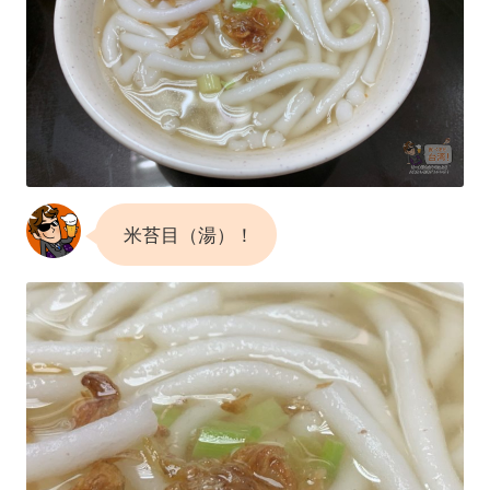
米苔目（湯）！