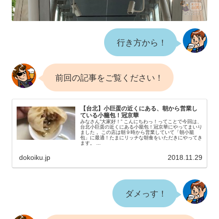
行き方から！
前回の記事をご覧ください！
【台北】小巨蛋の近くにある、朝から営業し
ている小籠包！冠京華
みなさん”大家好！” こんにちわっ！ってことで今回は、
台北小巨蛋の近くにある小籠包！冠京華にやってまいり
ました 。この店は朝９時から営業していて「朝小籠
包」に最適！たまにリッチな朝食をいただきにやってき
ます。 ...
dokoiku.jp
2018.11.29
ダメっす！