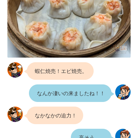
蝦仁焼売！エビ焼売。
なんか凄いの来ましたね！！
なかなかの迫力！
高そう…。