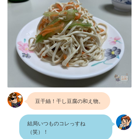
豆干絲！干し豆腐の和え物。
結局いつものコレっすね
（笑）！