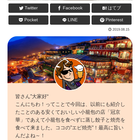
Twitter
Facebook
はてブ
Pocket
LINE
Pinterest
2019.08.15
皆さん”大家好“
こんにちわ！ってことで今回は、以前にも紹介し
たことのある安くておいしい小籠包の店「冠京
華」であえて小籠包を食べずに蒸し餃子と焼売を
食べて来ました。ココの”エビ焼売”！最高に旨い
んだよね～！