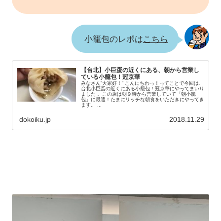
小籠包のレポは
こちら
【台北】小巨蛋の近くにある、朝から営業し
ている小籠包！冠京華
みなさん”大家好！” こんにちわっ！ってことで今回は、
台北小巨蛋の近くにある小籠包！冠京華にやってまいり
ました 。この店は朝９時から営業していて「朝小籠
包」に最適！たまにリッチな朝食をいただきにやってき
ます。 ...
dokoiku.jp
2018.11.29