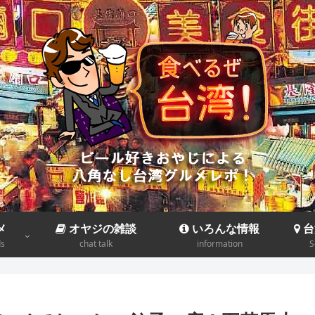
メ
オヤジの雑談
いろんな情報
台
ds
chat talk
information
S