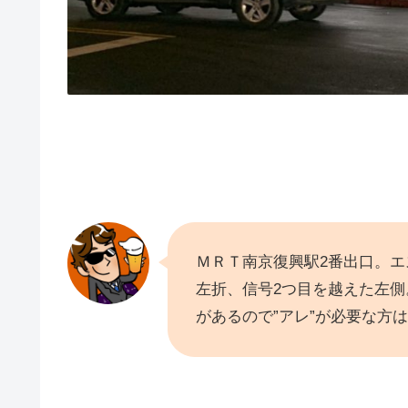
ＭＲＴ南京復興駅2番出口。
左折、信号2つ目を越えた左
があるので”アレ”が必要な方