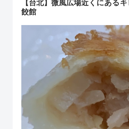
【台北】微風広場近くにあるキ
餃館