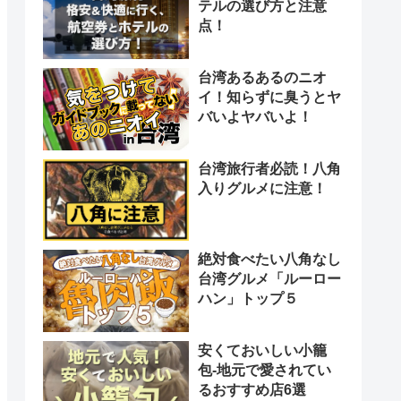
テルの選び方と注意
点！
台湾あるあるのニオ
イ！知らずに臭うとヤ
バいよヤバいよ！
台湾旅行者必読！八角
入りグルメに注意！
絶対食べたい八角なし
台湾グルメ「ルーロー
ハン」トップ５
安くておいしい小籠
包-地元で愛されてい
るおすすめ店6選