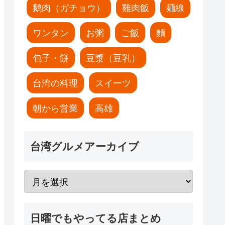
鹅肉（ガチョウ）
雞肉飯
麺線
ワンタン
お粥
ご飯
麵
包子・餅
豆漿（豆乳）
台湾の料理
スイーツ
朝から営業
高雄
台湾グルメアーカイブ
日曜でもやってる店まとめ