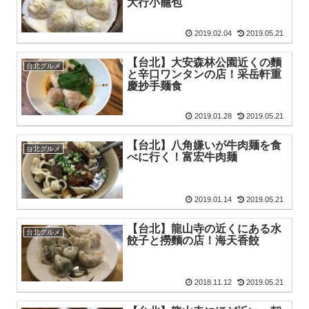
大行小籠包
2019.02.04
2019.05.21
【台北】大安森林公園近くの麵
台北グルメ
と辛口ワンタンの店！采岳軒重
慶抄手麺食
2019.01.28
2019.05.21
【台北】八角嫌いが牛肉麺を食
台北グルメ
べに行く！富宏牛肉麺
2019.01.14
2019.05.21
【台北】龍山寺の近くにある水
台北グルメ
餃子と撈麵の店！海天香餃
2018.11.12
2019.05.21