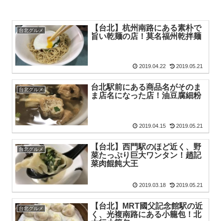
【台北】杭州南路にある素朴で
台北グルメ
旨い乾麺の店！莫名福州乾拌麺
2019.04.22
2019.05.21
台北駅前にある商品名がそのま
台北グルメ
ま店名になった店！油豆腐細粉
2019.04.15
2019.05.21
【台北】西門駅のほど近く、野
台北グルメ
菜たっぷり巨大ワンタン！趙記
菜肉餛飩大王
2019.03.18
2019.05.21
【台北】MRT國父記念館駅の近
台北グルメ
く、光複南路にある小籠包！北