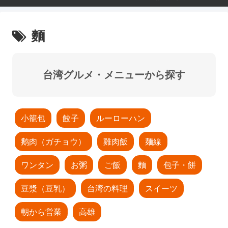
麵
台湾グルメ・メニューから探す
小籠包
餃子
ルーローハン
鹅肉（ガチョウ）
雞肉飯
麺線
ワンタン
お粥
ご飯
麵
包子・餅
豆漿（豆乳）
台湾の料理
スイーツ
朝から営業
高雄