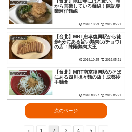
【台北】龍山寺にほど近い、朝
台北グルメ
から営業している麺線！陳記專
業蚵仔麵線
2018.10.29
2019.05.21
【台北】MRT忠孝復興駅から徒
台北グルメ
歩5分にある旨い鵝肉(ガチョウ)
の店！陳陽鵝肉大王
2018.10.25
2019.05.21
【台北】MRT南京復興駅のそば
台北グルメ
にある四川担々麵の店！成都抄
手麵食
2018.08.27
2019.05.21
次のページ
1
2
3
4
5