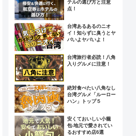
テルの選び方と注意
点！
台湾あるあるのニオ
イ！知らずに臭うとヤ
バいよヤバいよ！
台湾旅行者必読！八角
入りグルメに注意！
絶対食べたい八角なし
台湾グルメ「ルーロー
ハン」トップ５
安くておいしい小籠
包-地元で愛されてい
るおすすめ店6選