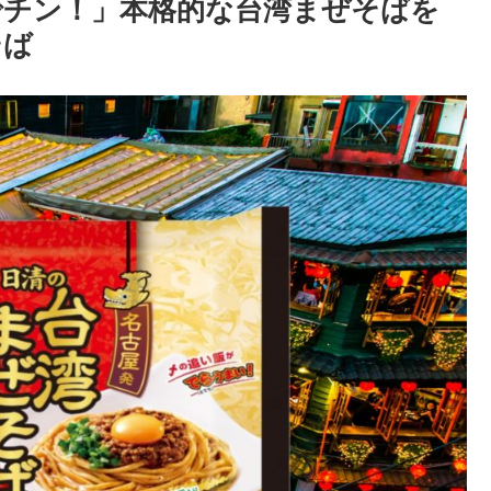
でチン！」本格的な台湾まぜそばを
そば