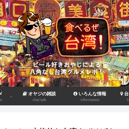
メ
オヤジの雑談
いろんな情報
台
ds
chat talk
information
S