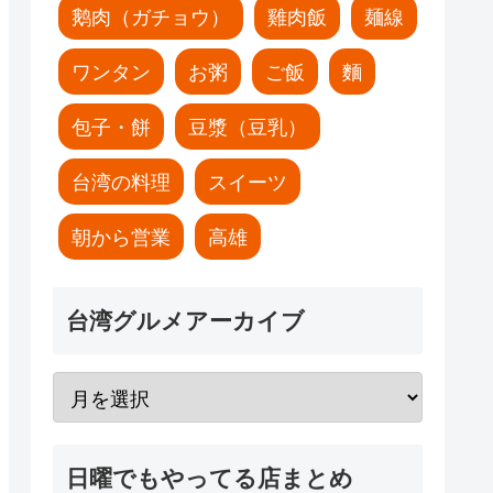
鹅肉（ガチョウ）
雞肉飯
麺線
ワンタン
お粥
ご飯
麵
包子・餅
豆漿（豆乳）
台湾の料理
スイーツ
朝から営業
高雄
台湾グルメアーカイブ
日曜でもやってる店まとめ