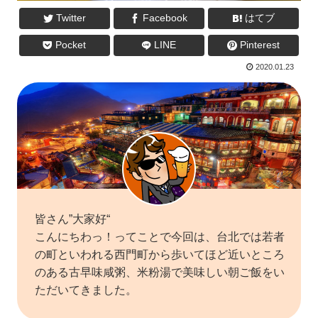
Twitter
Facebook
はてブ
Pocket
LINE
Pinterest
2020.01.23
皆さん”大家好“
こんにちわっ！ってことで今回は、台北では若者
の町といわれる西門町から歩いてほど近いところ
のある古早味咸粥、米粉湯で美味しい朝ご飯をい
ただいてきました。