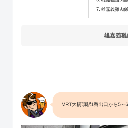
雄嘉義雞肉
雄嘉義雞
MRT大橋頭駅1番出口から5