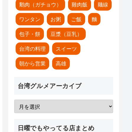
鹅肉（ガチョウ）
雞肉飯
麺線
ワンタン
お粥
ご飯
麵
包子・餅
豆漿（豆乳）
台湾の料理
スイーツ
朝から営業
高雄
台湾グルメアーカイブ
日曜でもやってる店まとめ