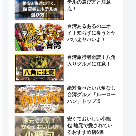
テルの選び方と注意
点！
台湾あるあるのニオ
イ！知らずに臭うとヤ
バいよヤバいよ！
台湾旅行者必読！八角
入りグルメに注意！
絶対食べたい八角なし
台湾グルメ「ルーロー
ハン」トップ５
安くておいしい小籠
包-地元で愛されてい
るおすすめ店6選