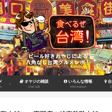
メ
オヤジの雑談
いろんな情報
台
ds
chat talk
information
S