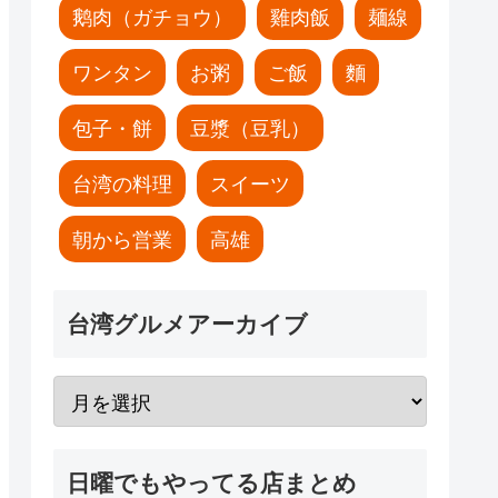
鹅肉（ガチョウ）
雞肉飯
麺線
ワンタン
お粥
ご飯
麵
包子・餅
豆漿（豆乳）
台湾の料理
スイーツ
朝から営業
高雄
台湾グルメアーカイブ
日曜でもやってる店まとめ