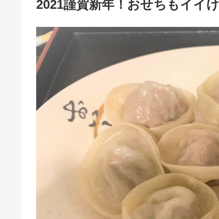
2021謹賀新年！おせちもイイ