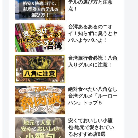
テルの選び方と注意
点！
台湾あるあるのニオ
イ！知らずに臭うとヤ
バいよヤバいよ！
台湾旅行者必読！八角
入りグルメに注意！
絶対食べたい八角なし
台湾グルメ「ルーロー
ハン」トップ５
安くておいしい小籠
包-地元で愛されてい
るおすすめ店6選