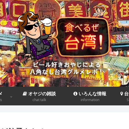
メ
オヤジの雑談
いろんな情報
台
ds
chat talk
information
S