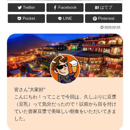
Twitter
Facebook
はてブ
Pocket
LINE
Pinterest
2020.02.03
皆さん”大家好“
こんにちわ！ってことで今回は、久しぶりに豆漿
（豆乳）って気分だったので！以前から目を付け
ていた曾家豆漿で美味しい朝食をいただいてきま
した。