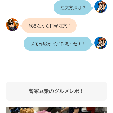
注文方法は？
残念ながら口頭注文！
メモ作戦か写メ作戦すね！！
曾家豆漿のグルメレポ！