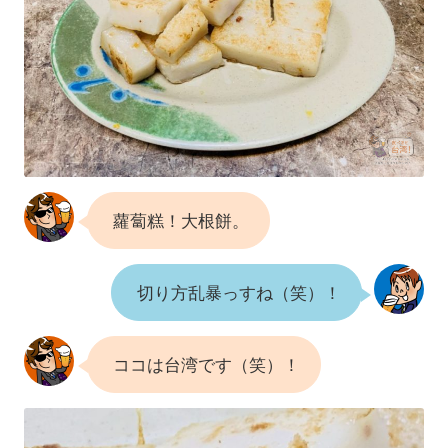
蘿蔔糕！大根餅。
切り方乱暴っすね（笑）！
ココは台湾です（笑）！