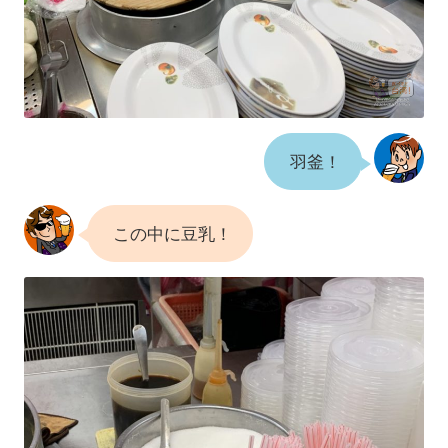
羽釜！
この中に豆乳！