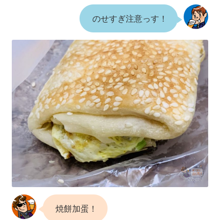
のせすぎ注意っす！
焼餅加蛋！