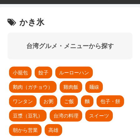
かき氷
台湾グルメ・メニューから探す
小籠包
餃子
ルーローハン
鹅肉（ガチョウ）
雞肉飯
麺線
ワンタン
お粥
ご飯
麵
包子・餅
豆漿（豆乳）
台湾の料理
スイーツ
朝から営業
高雄