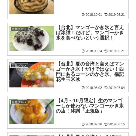
2018.10.01
2019.05.21
【台北】マンゴーかき氷と言え
台北グルメ
ば冰讃！だけど、マンゴーかき
氷を食べないという選択！
2018.09.24
2019.05.21
【台北】夏の台湾と言えばマン
台北グルメ
ゴーかき氷！だけではない！西
門にあるコーンのかき氷、楊記
花生玉米冰
2018.08.02
2019.07.04
【4月～10月限定】生のマンゴ
台北グルメ
ーしか使わないマンゴーかき氷
の店！冰讃「正規版」
2018.07.26
2019.06.15