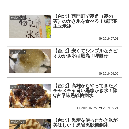
【台北】西門町で菱角（菱の
台北グルメ
実）のかき氷を食べる！楊記花
生玉米冰
2019.07.01
【台北】安くてシンプルなタピ
台北グルメ
オカかき氷は最高！呷圓仔
2019.06.03
【台北】高雄からやってきたメ
台北グルメ
チャメチャ旨い黒糖かき氷！陳
Q古早味黒砂糖剉氷
2019.02.25
2019.05.21
【台北】黒糖を使ったかき氷が
台北グルメ
美味しい！黒岩黒砂糖剉冰