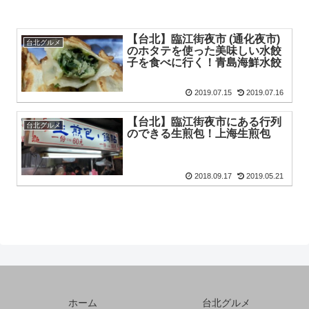
【台北】臨江街夜市 (通化夜市)
台北グルメ
のホタテを使った美味しい水餃
子を食べに行く！青島海鮮水餃
2019.07.15
2019.07.16
【台北】臨江街夜市にある行列
台北グルメ
のできる生煎包！上海生煎包
2018.09.17
2019.05.21
ホーム
台北グルメ