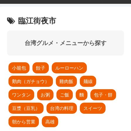
臨江街夜市
台湾グルメ・メニューから探す
小籠包
餃子
ルーローハン
鹅肉（ガチョウ）
雞肉飯
麺線
ワンタン
お粥
ご飯
麵
包子・餅
豆漿（豆乳）
台湾の料理
スイーツ
朝から営業
高雄